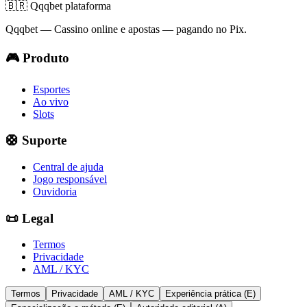
🇧🇷 Qqqbet plataforma
Qqqbet — Cassino online e apostas — pagando no Pix.
🎮
Produto
Esportes
Ao vivo
Slots
🛟
Suporte
Central de ajuda
Jogo responsável
Ouvidoria
📜
Legal
Termos
Privacidade
AML / KYC
Termos
Privacidade
AML / KYC
Experiência prática (E)