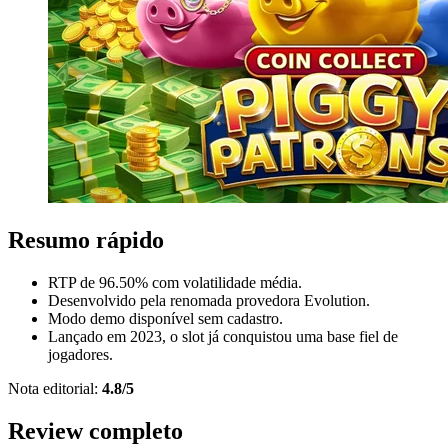
Resumo rápido
RTP de 96.50% com volatilidade média.
Desenvolvido pela renomada provedora Evolution.
Modo demo disponível sem cadastro.
Lançado em 2023, o slot já conquistou uma base fiel de
jogadores.
Nota editorial:
4.8/5
Review completo